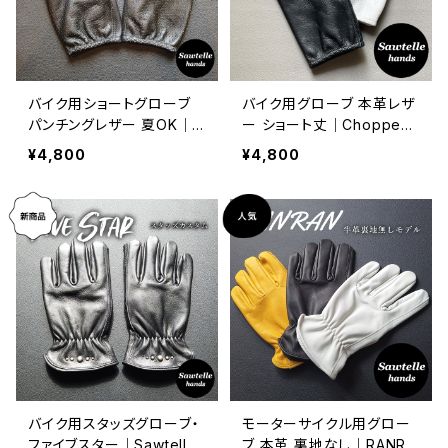
バイク用ショートグローブ
バイク用グローブ 本革レザ
パンチングレザー 夏OK｜
ー ショート丈｜Chopped
チョップド PKG｜ソウテル
(チョップド)｜Sawtelle Ha
¥4,800
¥4,800
ハンズ
nds
バイク用スタッズグローブ・
モーターサイクル用グロー
ファイブスター｜Sawtelle
ブ 本革 裏地なし｜RANRA