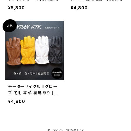
Hands
N｜Sawtelle Hands
¥5,800
¥4,800
モーターサイクル用グロー
ブ 冬用 本革 裏地あり｜RA
NRAN ATK｜Sawtelle Ha
¥4,800
nds
© バイク小物のテルゾ