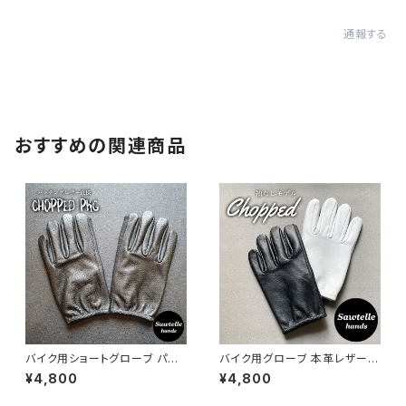
通報する
おすすめの関連商品
バイク用ショートグローブ パン
バイク用グローブ 本革レザー
チングレザー 夏OK｜チョップド
ショート丈｜Chopped (チョッ
¥4,800
¥4,800
PKG｜ソウテルハンズ
プド)｜Sawtelle Hands