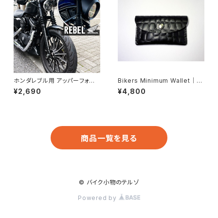
ホンダレブル用 アッパーフォー
Bikers Minimum Wallet｜バ
クカバー
イカーズ ミニマム ウォレット
¥2,690
¥4,800
商品一覧を見る
© バイク小物のテルゾ
Powered by