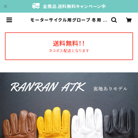
全商品 送料無料キャンペーン中
モーターサイクル用グローブ 冬用 本
革 裏地あり｜RANRAN ATK｜Sa
wtelle Hands | バイク小物のテル
ゾ
送料無料！！
ネコポス配送となります